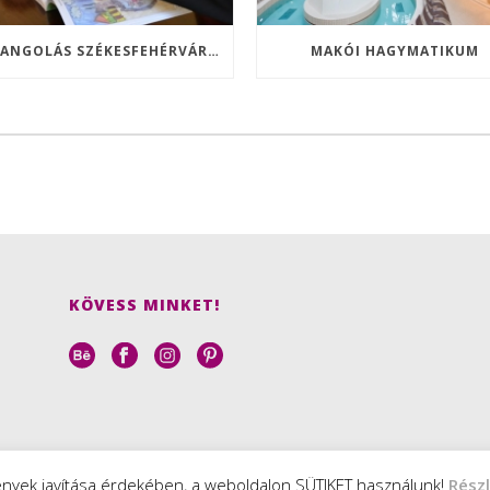
BARANGOLÁS SZÉKESFEHÉRVÁRON, A KIRÁLYOK VÁROSÁBAN
MAKÓI HAGYMATIKUM
KÖVESS MINKET!
ények javítása érdekében, a weboldalon SÜTIKET használunk!
Rész