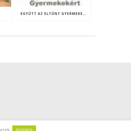
EGYÜTT AZ ELTŰNT GYERMEKEKÉRT ALAPÍTVÁNY
letek
RENDBEN