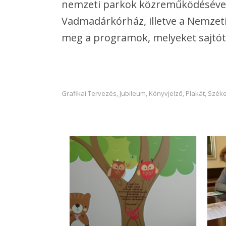
nemzeti parkok közreműködésével.
Vadmadárkórház, illetve a Nemzeti
meg a programok, melyeket sajtót
Grafikai Tervezés
Jubileum
Könyvjelző
Plakát
Széke
,
,
,
,