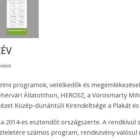
ÉV
jektek
édelmi programok, vetélkedők és megemlékezése
ehérvári Állatotthon, HEROSZ, a Vörösmarty Mi
ntézet Közép-dunántúli Kirendeltsége a Plakát é
a 2014-es esztendőt országszerte. A rendkívül 
iszteletére számos program, rendezvény valósul