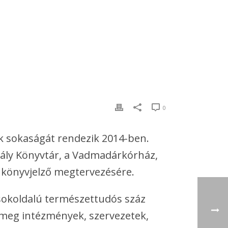
0
k sokaságát rendezik 2014-ben.
hály Könyvtár, a Vadmadárkórház,
s könyvjelző megtervezésére.
sokoldalú természettudós száz
 meg intézmények, szervezetek,