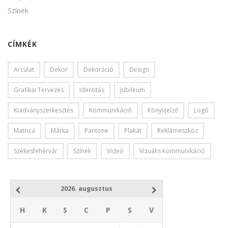
Színek
CÍMKÉK
Arculat
Dekor
Dekoráció
Design
Grafikai Tervezés
Identitás
Jubileum
Kiadványszerkesztés
Kommunikáció
Könyvjelző
Logó
Matrica
Márka
Pantone
Plakát
Reklámeszköz
Székesfehérvár
Színek
Videó
Vizuális Kommunikáció
2026. augusztus
H
K
S
C
P
S
V