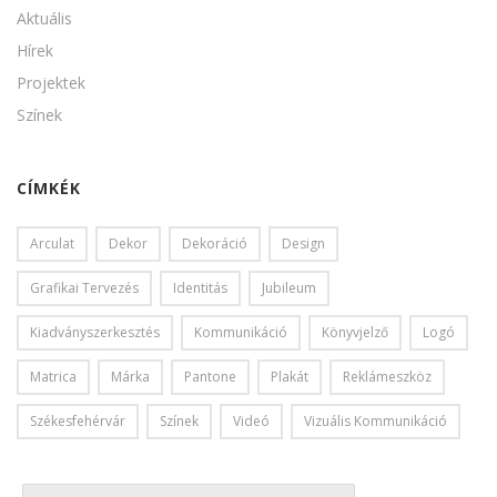
Aktuális
Hírek
Projektek
Színek
CÍMKÉK
Arculat
Dekor
Dekoráció
Design
Grafikai Tervezés
Identitás
Jubileum
Kiadványszerkesztés
Kommunikáció
Könyvjelző
Logó
Matrica
Márka
Pantone
Plakát
Reklámeszköz
Székesfehérvár
Színek
Videó
Vizuális Kommunikáció