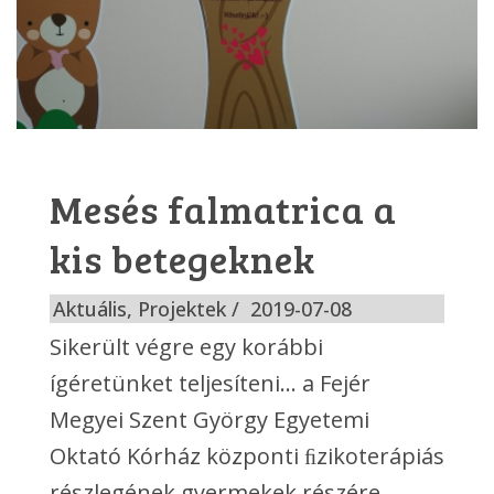
Mesés falmatrica a
kis betegeknek
Aktuális
,
Projektek
2019-07-08
Sikerült végre egy korábbi
ígéretünket teljesíteni… a Fejér
Megyei Szent György Egyetemi
Oktató Kórház központi ﬁzikoterápiás
részlegének gyermekek részére